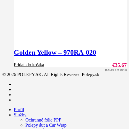
Golden Yellow – 970RA-020
Pridať do košíka
€
35.67
(
€
29.00
bez DPH)
© 2026 POLEPY.SK. All Rights Reserved Polepy.sk
facebook
youtube
instagram
email
Close
Profil
Menu
Služby
Ochranné fólie PPF
Polepy áut a Car Wrap