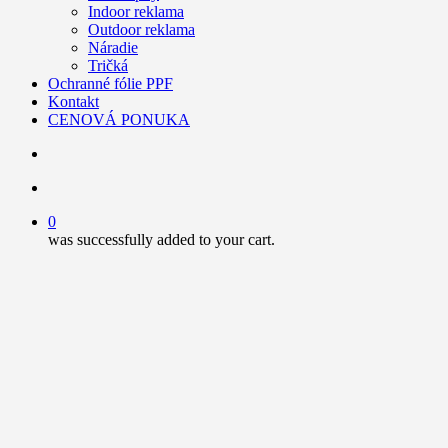
Indoor reklama
Outdoor reklama
Náradie
Tričká
Ochranné fólie PPF
Kontakt
CENOVÁ PONUKA
search
account
0
was successfully added to your cart.