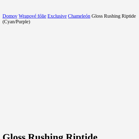
Domov
Wrapové fólie
Exclusive
Chameleón
Gloss Rushing Riptide
(Cyan/Purple)
Gloss Rushing Riptide