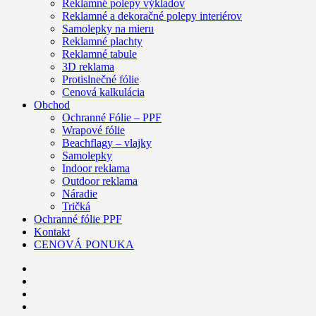
Reklamné polepy výkladov
Reklamné a dekoračné polepy interiérov
Samolepky na mieru
Reklamné plachty
Reklamné tabule
3D reklama
Protislnečné fólie
Cenová kalkulácia
Obchod
Ochranné Fólie – PPF
Wrapové fólie
Beachflagy – vlajky
Samolepky
Indoor reklama
Outdoor reklama
Náradie
Tričká
Ochranné fólie PPF
Kontakt
CENOVÁ PONUKA
facebook
youtube
instagram
phone