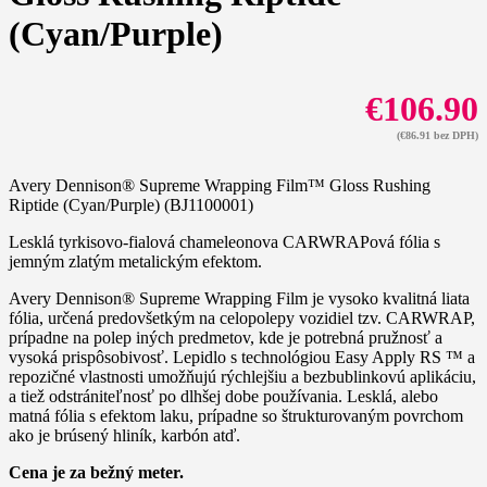
(Cyan/Purple)
€
106.90
(
€
86.91
bez DPH)
Avery Dennison® Supreme Wrapping Film™ Gloss Rushing
Riptide (Cyan/Purple) (BJ1100001)
Lesklá tyrkisovo-fialová chameleonova CARWRAPová fólia s
jemným zlatým metalickým efektom.
Avery Dennison® Supreme Wrapping Film je vysoko kvalitná liata
fólia, určená predovšetkým na celopolepy vozidiel tzv. CARWRAP,
prípadne na polep iných predmetov, kde je potrebná pružnosť a
vysoká prispôsobivosť. Lepidlo s technológiou Easy Apply RS ™ a
repozičné vlastnosti umožňujú rýchlejšiu a bezbublinkovú aplikáciu,
a tiež odstrániteľnosť po dlhšej dobe používania. Lesklá, alebo
matná fólia s efektom laku, prípadne so štrukturovaným povrchom
ako je brúsený hliník, karbón atď.
Cena je za bežný meter.