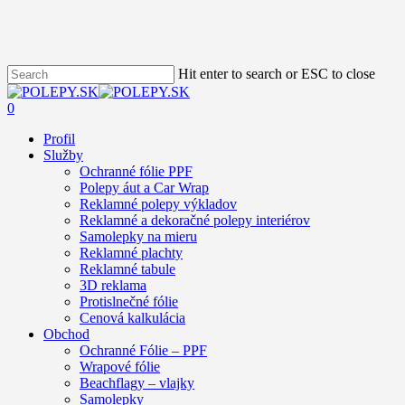
Skip
to
main
content
Hit enter to search or ESC to close
Close
Search
search
account
0
Menu
Profil
Služby
Ochranné fólie PPF
Polepy áut a Car Wrap
Reklamné polepy výkladov
Reklamné a dekoračné polepy interiérov
Samolepky na mieru
Reklamné plachty
Reklamné tabule
3D reklama
Protislnečné fólie
Cenová kalkulácia
Obchod
Ochranné Fólie – PPF
Wrapové fólie
Beachflagy – vlajky
Samolepky