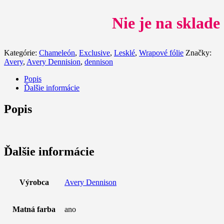
Nie je na sklade
Kategórie:
Chameleón
,
Exclusive
,
Lesklé
,
Wrapové fólie
Značky:
Avery
,
Avery Dennision
,
dennison
Popis
Ďalšie informácie
Popis
Ďalšie informácie
Výrobca
Avery Dennison
Matná farba
ano